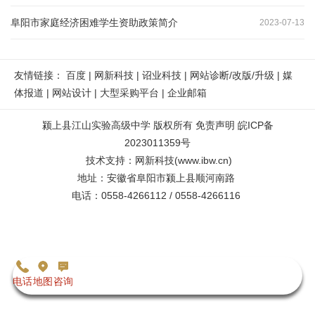
阜阳市家庭经济困难学生资助政策简介
2023
-
07
-
13
友情链接：
百度
|
网新科技
|
诏业科技
|
网站诊断/改版/升级
|
媒
体报道
|
网站设计
|
大型采购平台
|
企业邮箱
颍上县江山实验高级中学
版权所有
免责声明
皖ICP备
2023011359号
技术支持
：
网新科技
(
www.ibw.cn
)
地址：安徽省阜阳市颍上县顺河南路
电话：0558-4266112 / 0558-4266116
电话
地图
咨询